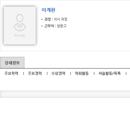
이계환
과정
석사 과정
근무처
양운고
상세정보
주요학력
주요경력
수상경력
학회활동
저술활동/목록